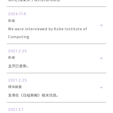
2024.11.6
新闻
We were interviewed by Kobe Institute of
Computing
2021.2.25
新闻
主页已更新。
2021.2.25
媒体披露
发表在《日经新闻》相关信息。
2021.2.1