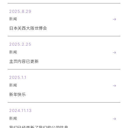
2025.8.29
新闻
日本关西大阪世博会
2025.2.25
新闻
主页内容已更新
2025.1.1
新闻
新年快乐
2024.11.13
新闻
我们已经更新了我们的公司信息