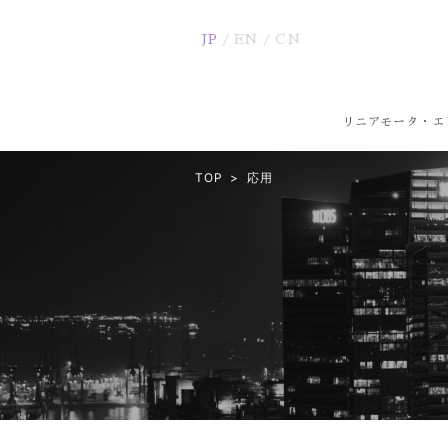
JP
EN
CN
リニアモータ・エ
TOP
応用