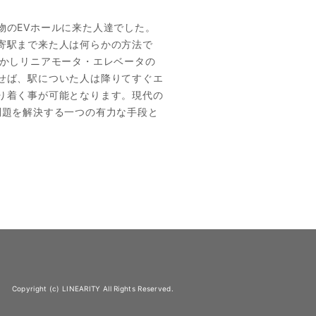
物のEVホールに来た人達でした。
寄駅まで来た人は何らかの方法で
しかしリニアモータ・エレベータの
せば、駅についた人は降りてすぐエ
り着く事が可能となります。現代の
問題を解決する一つの有力な手段と
Copyright (c) LINEARITY All Rights Reserved.