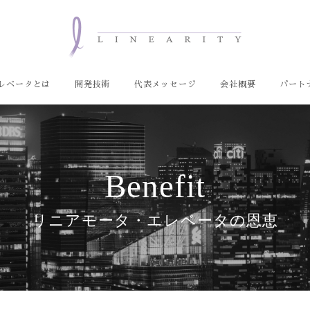
レベータとは
開発技術
代表メッセージ
会社概要
パート
Benefit
リニアモータ・エレベータの恩恵