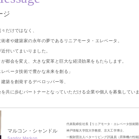
ージ
我々だけではなく、
技術者や建築家の永年の夢であるリニアモータ・エレベータ。
が近付いてまいりました。
タが都会を変え、大きな変革と巨大な経済効果をもたらします。
エレベータ技術で豊かな未来を創る」
、建築を創発するデベロッパー等、
険を共に歩むパートナーとなっていただける企業や個人を募集してい
代表取締役社長【リニアモータ・エレベータ技術開
マルコン・シャンドル
神戸情報大学院大学教授、京大工学博士、
一般財団法人ベターリビング評議員（昇降機の性能
Sandor Markon