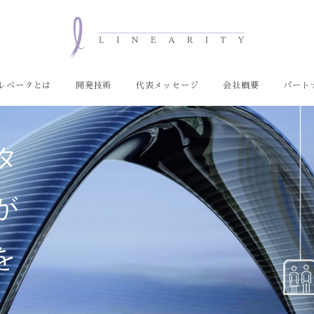
レベータとは
開発技術
代表メッセージ
会社概要
パート
タ
が
を