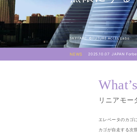
SKY∩ARC ©︎FUTURE ACCEL Labo
NEWS
2025.10.07
JAPAN Fo
What’
リニアモー
エレベータのカゴ
カゴが自走する次