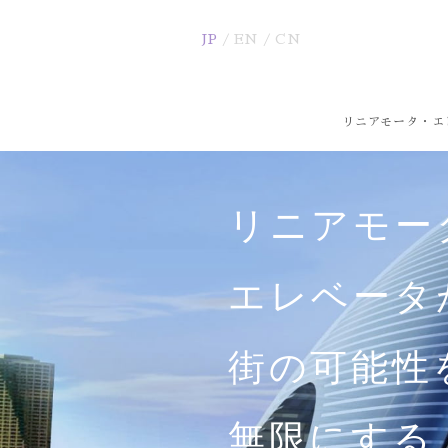
JP
EN
CN
リニアモータ・エ
リニアモー
エレベータ
街の可能性
無限にする