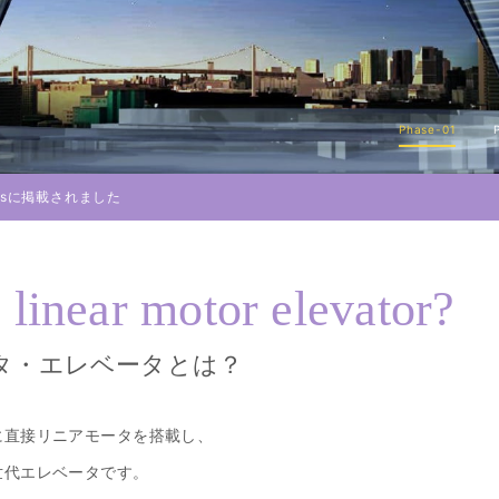
Phase-01
rbesに掲載されました
s
linear motor elevator?
タ・エレベータとは？
に直接リニアモータを搭載し、
世代エレベータです。