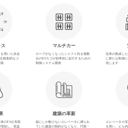
レス
マルチカー
タを用いた自走
ロープがなくなったシャフト内を複数
従来の熟成した
する独創的なコ
台のEVカゴが効率的に走行するための
に新たな制御に
開発
制御システム開発
現します
果
建築の革新
体のEV占有面
縦にしか動けないエレベータに縛られ
エレベータの安
が増加し、収益
ていた建築の制約がなくなり、円形・
を用い、ビル内